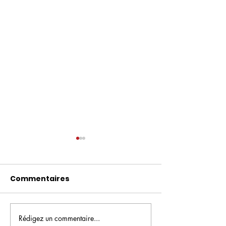
Commentaires
Rédigez un commentaire...
Facteurs de risque -
AVC, chiffres